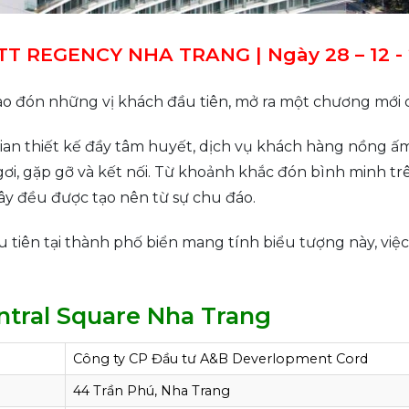
T REGENCY NHA TRANG | Ngày 28 – 12 ​-
o đón những vị khách đầu tiên, mở ra một chương mới c
an thiết kế đầy tâm huyết, dịch vụ khách hàng nồng ấm
i, gặp gỡ và kết nối. Từ khoảnh khắc đón bình minh tr
đây đều được tạo nên từ sự chu đáo. ​
 tiên tại thành phố biển mang tính biểu tượng này, việ
ntral Square Nha Trang
Công ty CP Đầu tư A&B Deverlopment Cord
44 Trần Phú, Nha Trang