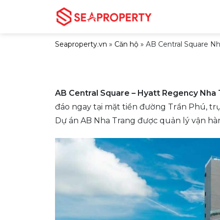
Bỏ
qua
nội
Seaproperty.vn
»
Căn hộ
»
AB Central Square Nh
dung
AB Central Square – Hyatt Regency Nha
đáo ngay tại mặt tiền đường Trần Phú, t
Dự án AB Nha Trang được quản lý vận hà