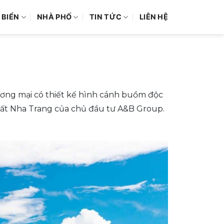
 BIỂN
NHÀ PHỐ
TIN TỨC
LIÊN HỆ
ương mại có thiết kế hình cánh buồm độc
hất Nha Trang của chủ đầu tư A&B Group.