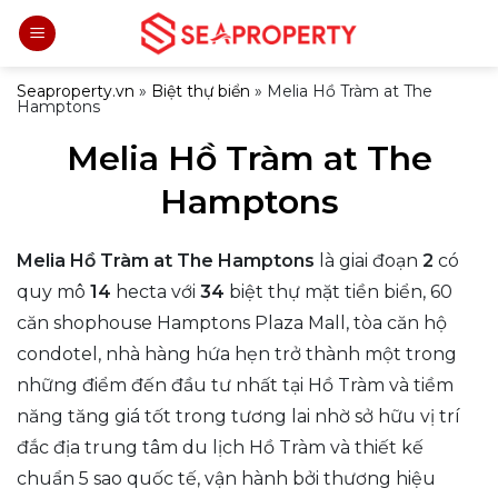
Bỏ
qua
nội
Seaproperty.vn
»
Biệt thự biển
»
Melia Hồ Tràm at The
Hamptons
dung
Melia Hồ Tràm at The
Hamptons
Melia Hồ Tràm at The Hamptons
là giai đoạn
2
có
quy mô
14
hecta với
34
biệt thự mặt tiền biển, 60
căn shophouse Hamptons Plaza Mall, tòa căn hộ
condotel, nhà hàng hứa hẹn trở thành một trong
những điểm đến đầu tư nhất tại Hồ Tràm và tiềm
năng tăng giá tốt trong tương lai nhờ sở hữu vị trí
đắc địa trung tâm du lịch Hồ Tràm và thiết kế
chuẩn 5 sao quốc tế, vận hành bởi thương hiệu