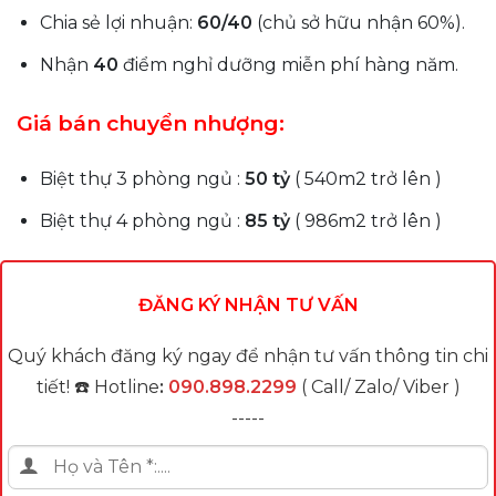
Chia sẻ lợi nhuận:
60/40
(chủ sở hữu nhận 60%).
Nhận
40
điểm nghỉ dưỡng miễn phí hàng năm.
Giá bán chuyển nhượng:
Biệt thự 3 phòng ngủ :
50 tỷ
( 540m2 trở lên )
Biệt thự 4 phòng ngủ :
85 tỷ
( 986m2 trở lên )
ĐĂNG KÝ NHẬN TƯ VẤN
Quý khách đăng ký ngay để nhận tư vấn thông tin chi
tiết! ☎️ Hotline
:
090.898.2299
( Call/ Zalo/ Viber )
-----