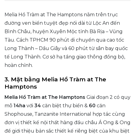
Melia Hồ Tràm at The Hamptons nằm trên trục
đường ven biển tuyệt đẹp nối dài từ Lộc An đến
Bình Châu, huyện Xuyên Mộc tỉnh Bà Rịa – Vũng
Tàu. Cách TPHCM 90 phút di chuyển qua cao tốc
Long Thành – Dầu Giây và 60 phút từ sân bay quốc
tế Long Thành. Cơ sở hạ tầng giao thông đồng bộ,
hoàn chỉnh.
3. Mặt bằng Melia Hồ Tràm at The
Hamptons
Melia Hồ Tràm at The Hamptons
Giai đoạn 2 có quy
mô
14ha
với
34
căn biệt thự biển &
60
căn
Shophouse, Tanzanite International hợp tác cùng
đơn vị thiết kế nội thất hàng đầu châu Á Ong & Ong
để giới thiệu bản sắc thiết kế riêng biệt của khu biệt