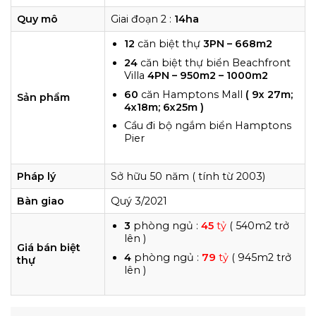
Quy mô
Giai đoạn 2 :
14ha
12
căn biệt thự
3PN – 668m2
24
căn biệt thự biển Beachfront
Villa
4PN – 950m2 – 1000m2
60
căn Hamptons Mall
( 9x 27m;
Sản phẩm
4x18m; 6x25m )
Cầu đi bộ ngắm biển Hamptons
Pier
Pháp lý
Sở hữu 50 năm ( tính từ 2003)
Bàn giao
Quý 3/2021
3
phòng ngủ :
45
tỷ
( 540m2 trở
lên )
Giá bán biệt
4
phòng ngủ :
79
tỷ
( 945m2 trở
thự
lên )