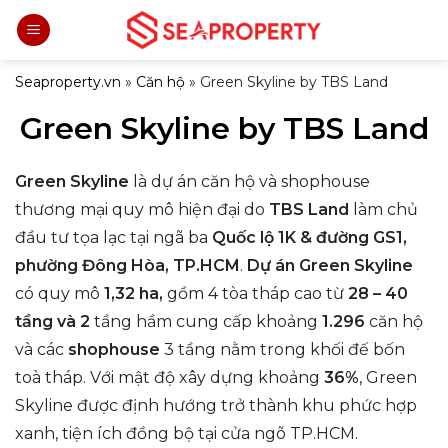
Bỏ
qua
nội
Seaproperty.vn
»
Căn hộ
»
Green Skyline by TBS Land
dung
Green Skyline by TBS Land
Green Skyline
là dự án căn hộ và shophouse
thương mại quy mô hiện đại do
TBS Land
làm chủ
đầu tư tọa lạc tại ngã ba
Quốc lộ 1K & đường GS1,
phường Đông Hòa, TP.HCM
.
Dự án Green Skyline
có quy mô
1,32 ha,
gồm 4 tòa tháp cao từ
28 – 40
tầng và 2
tầng hầm cung cấp khoảng
1.296
căn hộ
và các
shophouse
3 tầng nằm trong khối đế bốn
toà tháp. Với mật độ xây dựng khoảng
36%
, Green
Skyline được định hướng trở thành khu phức hợp
xanh, tiện ích đồng bộ tại cửa ngõ TP.HCM.