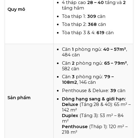
4 tháp cao
28 – 40
tầng và
2
tầng hầm
Quy mô
Tòa tháp 1:
309
căn
Tòa tháp 2:
368
căn
Tòa tháp 3 & 4:
619
căn
Căn
1
phòng ngủ:
40 – 57m²
,
484 căn
Căn
2
phòng ngủ:
65 – 79m²
,
582 căn
Căn
3
phòng ngủ:
79 –
108m2
, 146 căn
Penthouse & Deluxe:
39
căn
Sản phẩm
Dòng hạng sang & giới hạn:
Deluxe
(Tầng 28 & 40): 65 m² –
142 m²
Duplex
(Tầng 3): 53 m² – 84
m²
Penthouse
(Tháp 1): 120 m² –
218 m²