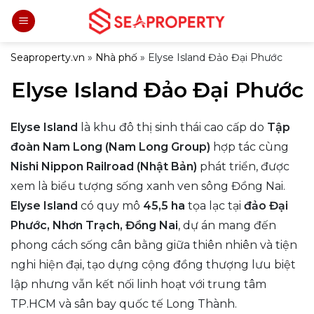
Bỏ
qua
nội
Seaproperty.vn
»
Nhà phố
»
Elyse Island Đảo Đại Phước
dung
Elyse Island Đảo Đại Phước
Elyse Island
là khu đô thị sinh thái cao cấp do
Tập
đoàn Nam Long (Nam Long Group)
hợp tác cùng
Nishi Nippon Railroad (Nhật Bản)
phát triển, được
xem là biểu tượng sống xanh ven sông Đồng Nai.
Elyse Island
có quy mô
45,5 ha
tọa lạc tại
đảo Đại
Phước, Nhơn Trạch, Đồng Nai
, dự án mang đến
phong cách sống cân bằng giữa thiên nhiên và tiện
nghi hiện đại, tạo dựng cộng đồng thượng lưu biệt
lập nhưng vẫn kết nối linh hoạt với trung tâm
TP.HCM và sân bay quốc tế Long Thành.