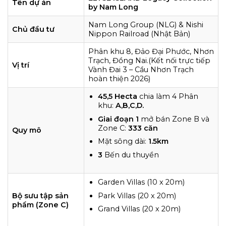
Tên dự án
by Nam Long
Nam Long Group (NLG) & Nishi
Chủ đầu tư
Nippon Railroad (Nhật Bản)
Phân khu 8, Đảo Đại Phước, Nhơn
Trạch, Đồng Nai.(Kết nối trực tiếp
Vị trí
Vành Đai 3 – Cầu Nhơn Trạch
hoàn thiện 2026)
45,5 Hecta
chia làm 4 Phân
khu:
A,B,C,D.
Giai đoạn 1
mở bán Zone B và
Zone C:
333 căn
Quy mô
Mặt sông dài:
1.5km
3
Bến du thuyền
Garden Villas (10 x 20m)
Park Villas (20 x 20m)
Bộ sưu tập sản
phẩm (Zone C)
Grand Villas (20 x 20m)