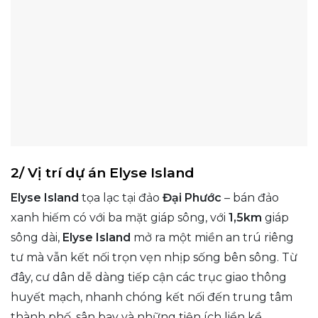
2/ Vị trí dự án Elyse Island
Elyse Island
tọa lạc tại đảo
Đại Phước
– bán đảo
xanh hiếm có với ba mặt giáp sông, với
1,5km
giáp
sông dài,
Elyse Island
mở ra một miền an trú riêng
tư mà vẫn kết nối trọn vẹn nhịp sống bên sông. Từ
đây, cư dân dễ dàng tiếp cận các trục giao thông
huyết mạch, nhanh chóng kết nối đến trung tâm
thành phố, sân bay và những tiện ích liền kề.