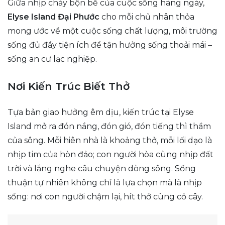
Giữa nhịp chảy bộn bề của cuộc sống hàng ngày,
Elyse Island Đại Phước
cho mỗi chủ nhân thỏa
mong ước về một cuộc sống chất lượng, môi trường
sống đủ đầy tiện ích để tận hưởng sống thoải mái –
sống an cư lạc nghiệp.
Nơi Kiến Trúc Biết Thở
Tựa bản giao hưởng êm dịu, kiến trúc tại Elyse
Island mở ra đón nắng, đón gió, đón tiếng thì thầm
của sông. Mỗi hiên nhà là khoảng thở, mỗi lối dạo là
nhịp tim của hòn đảo; con người hòa cùng nhịp đất
trời và lắng nghe câu chuyện dòng sông. Sống
thuận tự nhiên không chỉ là lựa chọn mà là nhịp
sống: nơi con người chậm lại, hít thở cùng cỏ cây.