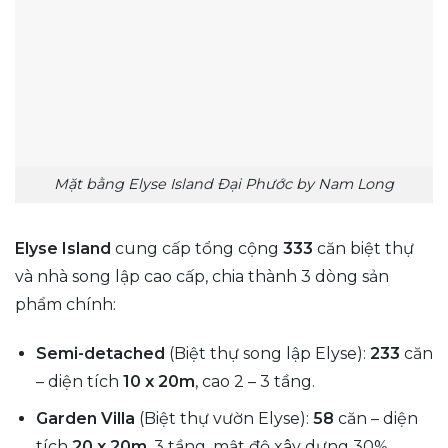
Mặt bằng Elyse Island Đại Phước by Nam Long
Elyse Island
cung cấp tổng cộng
333
căn biệt thự
và nhà song lập cao cấp, chia thành 3 dòng sản
phẩm chính:
Semi-detached
(Biệt thự song lập Elyse):
233
căn
– diện tích
10 x 20m
, cao 2 – 3 tầng.
Garden Villa
(Biệt thự vườn Elyse):
58
căn – diện
tích
20 x 20m
, 3 tầng, mật độ xây dựng 30%.