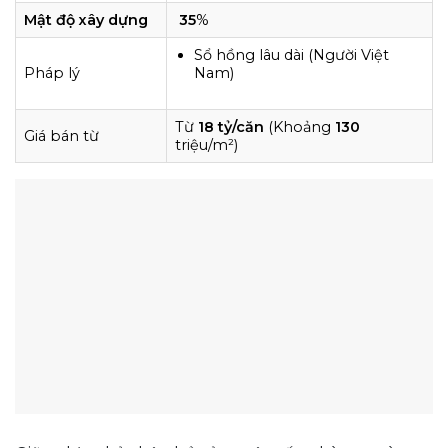
Mật độ xây dựng
35
%
Sổ hồng lâu dài (Người Việt
Pháp lý
Nam)
Từ
18 tỷ/căn
(Khoảng
130
Giá bán từ
triệu/m²)