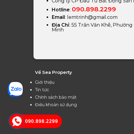
Công ty CP Đầu Tư Bất Động Sản
090.898.2299
Hotline
:
Email
:
lemtrinh@gmail.com
Địa Chỉ
: 55 Trần Văn Khê, Phường 
Minh
Về Sea Property
Giới thiệu
Tin tức
Chính sách bảo mật
Điều khoản sử dụng
090.898.2299