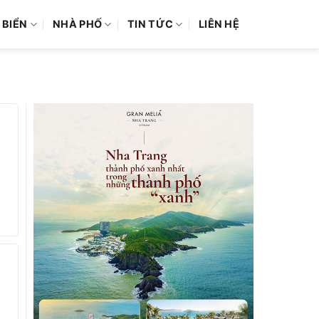
 BIỂN
NHÀ PHỐ
TIN TỨC
LIÊN HỆ