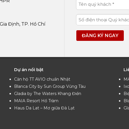
 HPR
Gia Định, TP. Hồ Chí
Dự án nổi bật
Li
Căn hộ TT AVIO chuẩn Nhật
MA
Blanca City by Sun Group Vũng Tàu
Ix
Gladia by The Waters Khang Điền
Bi
MAIA Resort Hồ Tràm
Bl
Haus Da Lat – Mơ giữa Đà Lạt
Gl