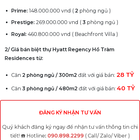
Prime:
148.000.000 vnd (
2
phòng ngủ )
Prestige:
269.000.000 vnd (
3
phòng ngủ )
Royal:
460.800.000 vnd ( Beachfront Villa )
2/ Giá bán biệt thự Hyatt Regency Hồ Tràm
Residences từ:
28 TỶ
Căn
2 phòng ngủ / 300m2
đất với giá bán:
40 TỶ
Căn
3 phòng ngủ / 480m2
đất với giá bán:
ĐĂNG KÝ NHẬN TƯ VẤN
Quý khách đăng ký ngay để nhận tư vấn thông tin chi
tiết! ☎️ Hotline
:
090.898.2299
( Call/ Zalo/ Viber )