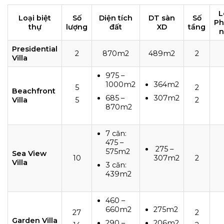
L
Loại biệt
Số
Diện tích
DT sàn
Số
Ph
thự
lượng
đất
XD
tầng
n
Presidential
2
870m2
489m2
2
Villa
975 –
1000m2
364m2
5
2
Beachfront
685 –
307m2
Villa
5
2
870m2
7 căn:
475 –
275 –
575m2
Sea View
10
307m2
2
Villa
3 căn:
439m2
460 –
660m2
275m2
27
2
Garden Villa
290 –
206m2