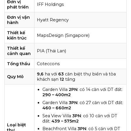
Đơn vị
IFF Holdings
phát triển
Đơn vị vận
Hyatt Regency
hành
Thiết kế
MapsDesign (Singapore)
kiến trúc
Thiết kế
PIA (Thái Lan)
cảnh quan
Tổng thầu
Coteccons
9,6
ha với
63
căn biệt thự biển và tòa
Quy Mô
khách sạn
12
tầng
Garden Villa
2PN
: có 14 căn với DT đất:
290 – 400m2
Garden Villa
3PN
: có 27 căn với DT đất:
460 – 660m2
Sea View Villa
3PN
: có 10 căn với DT
đất:
439 – 575m2
Loại biệt
Beachfront Villa
3PN
: có 5 căn với DT
thự