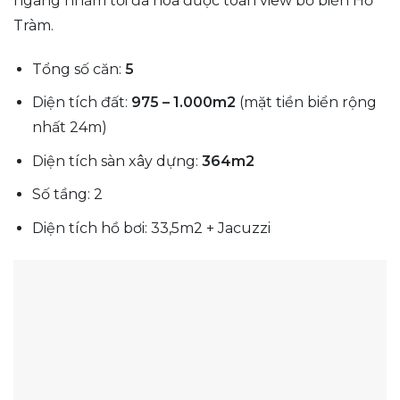
ngang nhằm tối đa hóa được toàn view bờ biển Hồ
Tràm.
Tổng số căn:
5
Diện tích đất:
975 – 1.000m2
(mặt tiền biển rộng
nhất 24m)
Diện tích sàn xây dựng:
364m2
Số tầng: 2
Diện tích hồ bơi: 33,5m2 + Jacuzzi