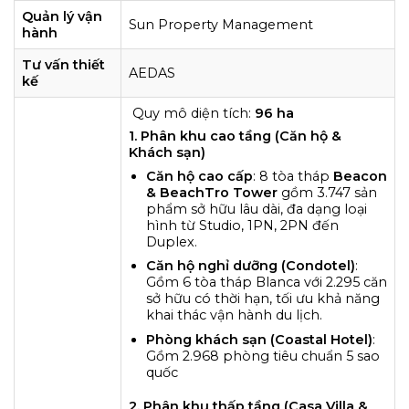
Quản lý vận
Sun Property Management
hành
Tư vấn thiết
AEDAS
kế
Quy mô diện tích:
96 ha
1. Phân khu cao tầng (Căn hộ &
Khách sạn)
Căn hộ cao cấp
: 8 tòa tháp
Beacon
& BeachTro Tower
gồm 3.747 sản
phẩm sở hữu lâu dài, đa dạng loại
hình từ Studio, 1PN, 2PN đến
Duplex.
Căn hộ nghỉ dưỡng (Condotel)
:
Gồm 6 tòa tháp Blanca với 2.295 căn
sở hữu có thời hạn, tối ưu khả năng
khai thác vận hành du lịch.
Phòng khách sạn (Coastal Hotel)
:
Gồm 2.968 phòng tiêu chuẩn 5 sao
quốc
2. Phân khu thấp tầng (Casa Villa &