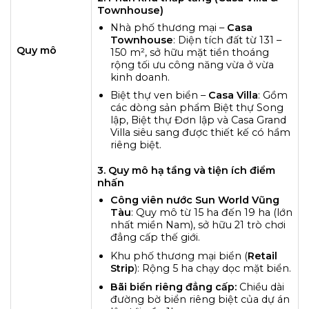
Townhouse)
Nhà phố thương mại –
Casa
Townhouse
: Diện tích đất từ 131 –
Quy mô
150 m², sở hữu mặt tiền thoáng
rộng tối ưu công năng vừa ở vừa
kinh doanh.
Biệt thự ven biển –
Casa Villa
: Gồm
các dòng sản phẩm Biệt thự Song
lập, Biệt thự Đơn lập và Casa Grand
Villa siêu sang được thiết kế có hầm
riêng biệt.
3. Quy mô hạ tầng và tiện ích điểm
nhấn
Công viên nước Sun World Vũng
Tàu
: Quy mô từ 15 ha đến 19 ha (lớn
nhất miền Nam), sở hữu 21 trò chơi
đẳng cấp thế giới.
Khu phố thương mại biển (
Retail
Strip
): Rộng 5 ha chạy dọc mặt biển.
Bãi biển riêng đẳng cấp:
Chiều dài
đường bờ biển riêng biệt của dự án