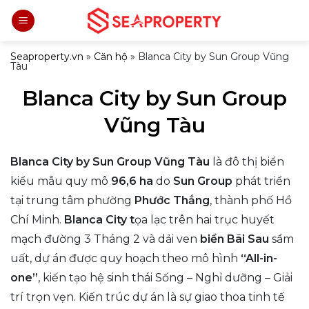
Bỏ
qua
nội
Seaproperty.vn
»
Căn hộ
»
Blanca City by Sun Group Vũng
Tàu
dung
Blanca City by Sun Group
Vũng Tàu
Blanca City by Sun Group Vũng Tàu
là đô thị biển
kiểu mẫu quy mô
96,6 ha
do
Sun Group
phát triển
tại trung tâm phường
Phước Thắng
, thành phố Hồ
Chí Minh.
Blanca City t
ọa lạc trên hai trục huyết
mạch đường 3 Tháng 2 và dải ven
biển Bãi Sau
sầm
uất, dự án được quy hoạch theo mô hình
“All-in-
one”
, kiến tạo hệ sinh thái Sống – Nghỉ dưỡng – Giải
trí trọn vẹn. Kiến trúc dự án là sự giao thoa tinh tế