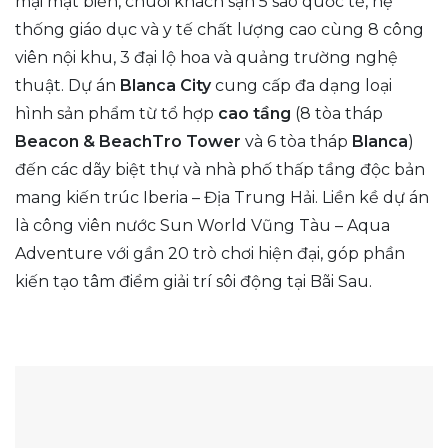
mại mặt biển, chuỗi khách sạn 5 sao quốc tế, hệ
thống giáo dục và y tế chất lượng cao cùng 8 công
viên nội khu, 3 đại lộ hoa và quảng trường nghệ
thuật. Dự án
Blanca City
cung cấp đa dạng loại
hình sản phẩm từ tổ hợp
cao tầng
(8 tòa tháp
Beacon & BeachTro Tower
và 6 tòa tháp
Blanca
)
đến các dãy biệt thự và nhà phố thấp tầng độc bản
mang kiến trúc Iberia – Địa Trung Hải. Liền kề dự án
là công viên nước Sun World Vũng Tàu – Aqua
Adventure với gần 20 trò chơi hiện đại, góp phần
kiến tạo tâm điểm giải trí sôi động tại Bãi Sau.