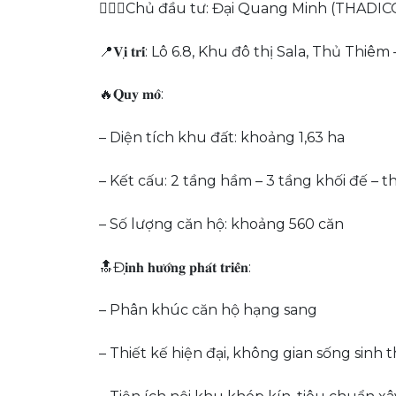
💁🏻‍♂️Chủ đầu tư: Đại Quang Minh (THADIC
📍𝐕𝐢̣ 𝐭𝐫𝐢́: Lô 6.8, Khu đô thị Sala, Th
🔥𝐐𝐮𝐲 𝐦𝐨̂:
– Diện tích khu đất: khoảng 1,63 ha
– Kết cấu: 2 tầng hầm – 3 tầng khối đế – t
– Số lượng căn hộ: khoảng 560 căn
🔝Đ𝐢̣𝐧𝐡 𝐡𝐮̛𝐨̛́𝐧𝐠 𝐩𝐡𝐚́𝐭 𝐭𝐫𝐢𝐞̂̉𝐧:
– Phân khúc căn hộ hạng sang
– Thiết kế hiện đại, không gian sống sinh t