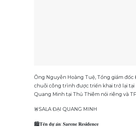
Ông Nguyễn Hoàng Tuệ, Tổng giám đốc Đ
chuỗi công trình được triển khai trở lại t
Quang Minh tại Thủ Thiêm nói riêng và TP
🚨SALA ĐẠI QUANG MINH
🏙️𝐓𝐞̂𝐧 𝐝𝐮̛̣ 𝐚́𝐧: 𝐒𝐚𝐫𝐞𝐧𝐞 𝐑𝐞𝐬𝐢𝐝𝐞𝐧𝐜𝐞