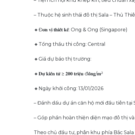
– Tiện ích nội khu khép kín, tiêu chuẩn x
– Thuộc hệ sinh thái đô thị Sala – Thủ Thi
🔸Đ𝐨̛𝐧 𝐯𝐢̣ 𝐭𝐡𝐢𝐞̂́𝐭 𝐤𝐞̂́: Ong & Ong (Singapore)
🔸Tổng thầu thi công: Central
🔸Giá dự báo thị trường:
🔸𝐃𝐮̛̣ 𝐤𝐢𝐞̂́𝐧 𝐭𝐮̛̀ ≥ 𝟐𝟎𝟎 𝐭𝐫𝐢𝐞̣̂𝐮 đ𝐨̂̀𝐧𝐠/𝐦²
🔸Ngày khởi công: 13/01/2026
– Đánh dấu dự án căn hộ mới đầu tiên tại
– Góp phần hoàn thiện diện mạo đô thị v
Theo chủ đầu tư, phân khu phía Bắc Sala 