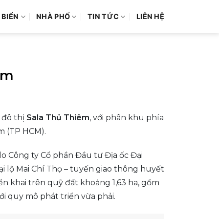
 BIỂN
NHÀ PHỐ
TIN TỨC
LIÊN HỆ
iêm
 đô thị
Sala Thủ Thiêm
, với phân khu phía
m (TP HCM).
o Công ty Cổ phần Đầu tư Địa ốc Đại
đại lộ Mai Chí Thọ – tuyến giao thông huyết
ển khai trên quỹ đất khoảng 1,63 ha, gồm
i quy mô phát triển vừa phải.