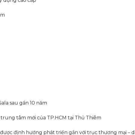
ây dựng cao cấp
êm
 Sala sau gần 10 năm
à trung tâm mới của TP.HCM tại Thủ Thiêm
được định hướng phát triển gắn với trục thương mại – d