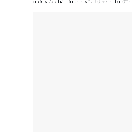
mức vừa phải, ưu tiên yếu tố riêng tư, đồ