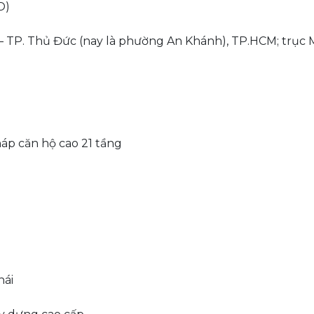
O)
ủ Thiêm – TP. Thủ Đức (nay là phường An Khánh), TP.HCM; trục
háp căn hộ cao 21 tầng
hái