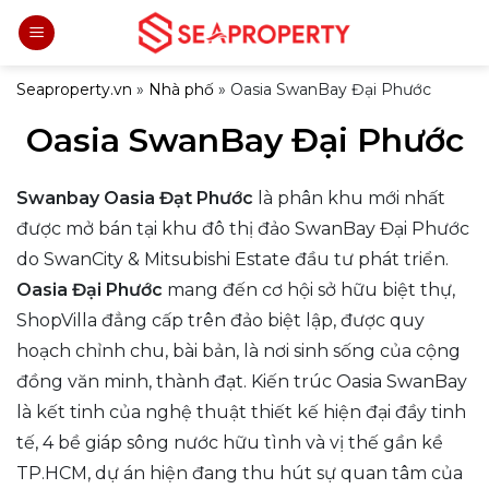
Bỏ
qua
nội
Seaproperty.vn
»
Nhà phố
»
Oasia SwanBay Đại Phước
dung
Oasia SwanBay Đại Phước
Swanbay Oasia Đạt Phước
là phân khu mới nhất
được mở bán tại khu đô thị đảo SwanBay Đại Phước
do SwanCity & Mitsubishi Estate đầu tư phát triển.
Oasia Đại Phước
mang đến cơ hội sở hữu biệt thự,
ShopVilla đẳng cấp trên đảo biệt lập, được quy
hoạch chỉnh chu, bài bản, là nơi sinh sống của cộng
đồng văn minh, thành đạt. Kiến trúc Oasia SwanBay
là kết tinh của nghệ thuật thiết kế hiện đại đầy tinh
tế, 4 bề giáp sông nước hữu tình và vị thế gần kề
TP.HCM, dự án hiện đang thu hút sự quan tâm của