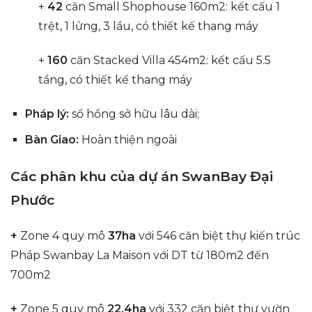
+
42
căn Small Shophouse 160m2: kết cấu 1
trệt, 1 lửng, 3 lầu, có thiết kế thang máy
+
160
căn Stacked Villa 454m2: kết cấu 5.5
tầng, có thiết kế thang máy
Pháp lý:
sổ hồng sở hữu lâu dài;
Bàn Giao:
Hoàn thiện ngoài
Các phân khu của dự án SwanBay Đại
Phước
+
Zone 4 quy mô
37ha
với 546 căn biệt thự kiến trúc
Pháp Swanbay La Maison với DT từ 180m2 đến
700m2
+
Zone 5 quy mô
22.4ha
với 332 căn biệt thự vườn