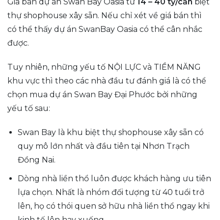
Giá bán dự án Swan Bay Oasia từ
14 – 40 tỷ/căn
biệt
thự shophouse xây sẵn. Nếu chỉ xét về giá bán thì
có thể thấy dự án SwanBay Oasia có thể cân nhắc
được.
Tuy nhiên, những yếu tố NỘI LỰC và TIỀM NĂNG
khu vực thì theo các nhà đầu tư đánh giá là có thể
chọn mua dự án Swan Bay Đại Phước bởi những
yếu tố sau:
Swan Bay là khu biệt thự shophouse xây sẵn có
quy mô lớn nhất và đầu tiên tại Nhơn Trạch
Đồng Nai.
Dòng nhà liền thổ luôn được khách hàng ưu tiên
lựa chọn. Nhất là nhóm đối tượng từ 40 tuổi trở
lên, họ có thói quen sở hữu nhà liền thổ ngay khi
kinh tế lên hay xuống.