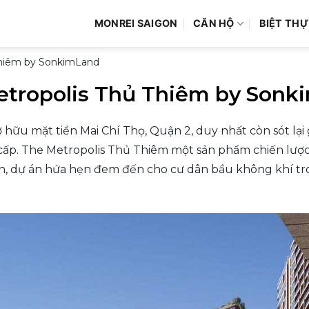
MONREI SAIGON
CĂN HỘ
BIỆT THỰ
Thiêm by SonkimLand
etropolis Thủ Thiêm by Sonk
ở hữu mặt tiền Mai Chí Thọ, Quận 2, duy nhất còn sót lại
o cấp. The Metropolis Thủ Thiêm một sản phẩm chiến lượ
ian, dự án hứa hẹn đem đến cho cư dân bầu không khí tro