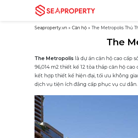
Bỏ
qua
nội
Seaproperty.vn
»
Căn hộ
»
The Metropolis Thủ 
dung
The M
The Metropolis
là dự án căn hộ cao cấp s
96,014 m2 thiết kế 12 tòa tháp căn hộ ca
kết hợp thiết kế hiện đại, tối ưu không g
dịch vụ tiện ích đẳng cấp phục vụ cư dân.