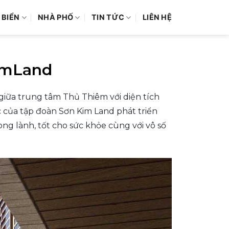
 BIỂN
NHÀ PHỐ
TIN TỨC
LIÊN HỆ
imLand
 giữa trung tâm Thủ Thiêm với diện tích
c của tập đoàn Sơn Kim Land phát triển
ng lành, tốt cho sức khỏe cùng với vô số