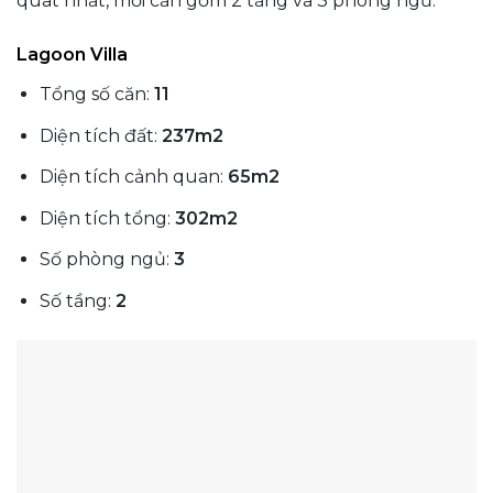
quát nhất, mỗi căn gồm 2 tầng và 3 phòng ngủ.
Lagoon Villa
Tổng số căn:
11
Diện tích đất:
237m2
Diện tích cảnh quan:
65m2
Diện tích tổng:
302m2
Số phòng ngủ:
3
Số tầng:
2