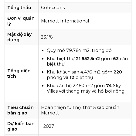
Tổng thầu
Coteccons
Đơn vị quản
Marriott International
lý
Mật độ xây
23.1%
dựng
Quy mô 79.764 m2, trong đó:
Khu biệt thự
21.652,5m2
gồm
63
căn
biệt thự
Tổng diện
Khu khách sạn 4.476 m2 gồm
220
tích
phòng và
12
biệt thự
Khu căn hộ 2.450 m2 gồm
74
Sky
Villas với thang máy và hồ bơi riêng
Tiêu chuẩn
Hoàn thiện full nội thất 5 sao chuẩn
bàn giao
Marriott
Dự kiến bàn
2027
giao