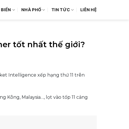
 BIỂN
NHÀ PHỐ
TIN TỨC
LIÊN HỆ
er tốt nhất thế giới?
et Intelligence xếp hạng thứ 11 trên
 Kông, Malaysia…, lọt vào tốp 11 cảng