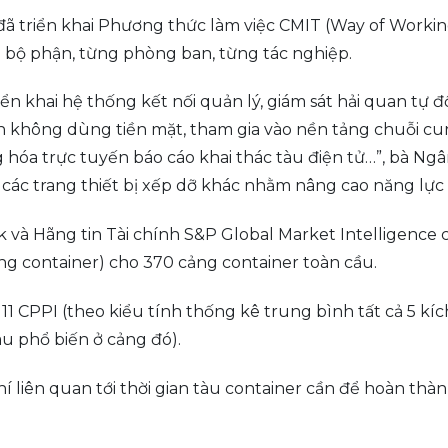
ã triển khai Phương thức làm việc CMIT (Way of Working
g bộ phận, từng phòng ban, từng tác nghiệp.
ển khai hệ thống kết nối quản lý, giám sát hải quan tự 
toán không dùng tiền mặt, tham gia vào nền tảng chuỗi
g hóa trực tuyến báo cáo khai thác tàu điện tử…”, bà Ngâ
 các trang thiết bị xếp dỡ khác nhằm nâng cao năng lực
 và Hãng tin Tài chính S&P Global Market Intelligence 
g container) cho 370 cảng container toàn cầu.
 CPPI (theo kiểu tính thống kê trung bình tất cả 5 kích 
àu phổ biến ở cảng đó).
í liên quan tới thời gian tàu container cần để hoàn thàn