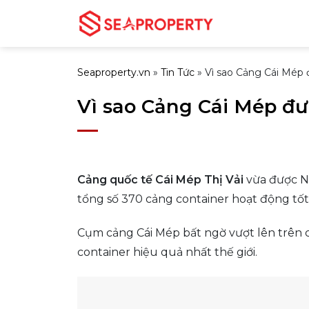
Bỏ
qua
nội
dung
Seaproperty.vn
»
Tin Tức
»
Vì sao Cảng Cái Mép đ
Vì sao Cảng Cái Mép đượ
Cảng quốc tế Cái Mép Thị Vải
vừa được Ng
tổng số 370 cảng container hoạt động tốt
Cụm cảng Cái Mép bất ngờ vượt lên trên c
container hiệu quả nhất thế giới.