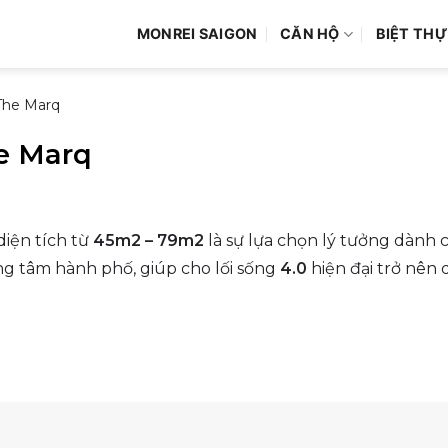
MONREI SAIGON
CĂN HỘ
BIỆT THỰ
The Marq
e Marq
diện tích từ
45m2 – 79m2
là sự lựa chọn lý tưởng dành 
ng tâm hành phố, giúp cho lối sống
4.0
hiện đại trở nên 