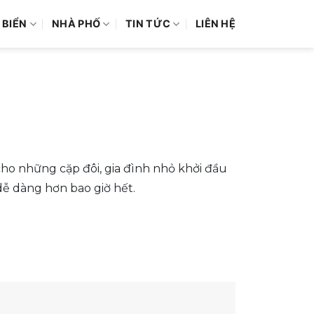
 BIỂN
NHÀ PHỐ
TIN TỨC
LIÊN HỆ
cho những cặp đôi, gia đình nhỏ khởi đầu
dễ dàng hơn bao giờ hết.