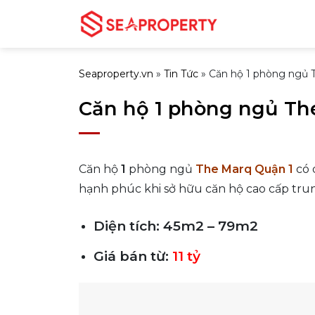
Bỏ
qua
nội
dung
Seaproperty.vn
»
Tin Tức
»
Căn hộ 1 phòng ngủ 
Căn hộ 1 phòng ngủ Th
Căn hộ
1
phòng ngủ
The Marq Quận 1
có 
hạnh phúc khi sở hữu căn hộ cao cấp tru
Diện tích: 45m2 – 79m2
Giá bán từ:
11 tỷ