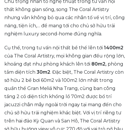
Chú trọng nhân tố nghệ thuật trong tư vấn nội
thất không gian sống, song The Coral Artistry
nhưng vẫn không bỏ qua các nhân tố về vị trí, công
năng, tiện ích,… để mang tới cho chủ sở hửu trải
nghiệm luxury second-home đúng nghĩa.
Cụ thể, trong tư vấn nội thất bề thế lên tới
1400m2
của The Coral Artistry, mọi không gian đều rộng lớn,
khoáng đạt như phòng khách lên tới
80m2,
phòng
tắm diện tích
30m2
. Đặc biệt, The Coral Artistry còn
sở hữu 2 bể bơi 60m2 và 100m2 lớn nhất trong
quần thể Gran Meliá Nha Trang, cùng ban công
tầng 2 có diện tích khổng lồ 70m2 được bố trí
jacuzzi chân mây ngoài trời ngay tại mang đến cho
chủ sở hửu trải nghiệm khác biệt. Với vị trí riêng tư
trên hai đảo Kỳ Quan và San Hô, The Coral Artistry
sở hữu hướng view vô cực 270 độ với vai trò nở hậu