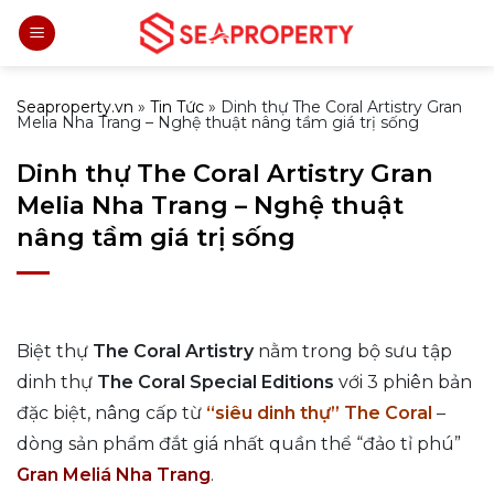
Bỏ
qua
nội
dung
Seaproperty.vn
»
Tin Tức
»
Dinh thự The Coral Artistry Gran
Melia Nha Trang – Nghệ thuật nâng tầm giá trị sống
Dinh thự The Coral Artistry Gran
Melia Nha Trang – Nghệ thuật
nâng tầm giá trị sống
Biệt thự
The Coral Artistry
nằm trong bộ sưu tập
dinh thự
The Coral Special Editions
với 3 phiên bản
đặc biệt, nâng cấp từ
“siêu dinh thự” The Coral
–
dòng sản phẩm đắt giá nhất quần thể “đảo tỉ phú”
Gran Meliá Nha Trang
.