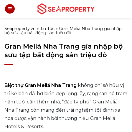
Bỏ
qua
nội
dung
Seaproperty.vn
»
Tin Tức
»
Gran Meliá Nha Trang gia nhập
bộ sưu tập bất động sản triệu đô
Gran Meliá Nha Trang gia nhập bộ
sưu tập bất động sản triệu đô
Biệt thự Gran Meliá Nha Trang
không chỉ sở hữu vị
trí kề bên dải bờ biển đẹp lộng lẫy, rặng san hô trăm
năm tuổi cận thềm nhà, “đảo tỷ phú” Gran Meliá
Nha Trang còn mang đến trải nghiệm tột đỉnh xa
hoa được vận hành bởi thương hiệu Gran Meliá
Hotels & Resorts.