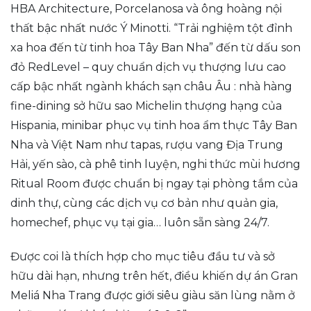
HBA Architecture, Porcelanosa và ông hoàng nội
thất bậc nhất nước Ý Minotti. “Trải nghiệm tột đỉnh
xa hoa đến từ tinh hoa Tây Ban Nha” đến từ dấu son
đỏ RedLevel – quy chuẩn dịch vụ thượng lưu cao
cấp bậc nhất ngành khách sạn châu Âu : nhà hàng
fine-dining sở hữu sao Michelin thượng hạng của
Hispania, minibar phục vụ tinh hoa ẩm thực Tây Ban
Nha và Việt Nam như tapas, rượu vang Địa Trung
Hải, yến sào, cà phê tinh luyện, nghi thức mùi hương
Ritual Room được chuẩn bị ngay tại phòng tắm của
dinh thự, cùng các dịch vụ cơ bản như quản gia,
homechef, phục vụ tại gia… luôn sẵn sàng 24/7.
Được coi là thích hợp cho mục tiêu đầu tư và sở
hữu dài hạn, nhưng trên hết, điều khiến dự án Gran
Meliá Nha Trang được giới siêu giàu săn lùng nằm ở