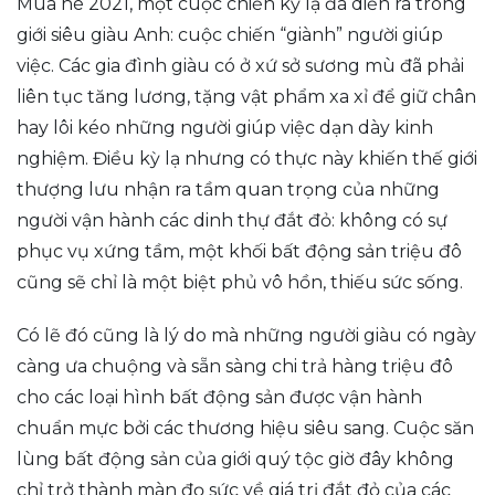
Mùa hè 2021, một cuộc chiến kỳ lạ đã diễn ra trong
giới siêu giàu Anh: cuộc chiến “giành” người giúp
việc. Các gia đình giàu có ở xứ sở sương mù đã phải
liên tục tăng lương, tặng vật phẩm xa xỉ để giữ chân
hay lôi kéo những người giúp việc dạn dày kinh
nghiệm. Điều kỳ lạ nhưng có thực này khiến thế giới
thượng lưu nhận ra tầm quan trọng của những
người vận hành các dinh thự đắt đỏ: không có sự
phục vụ xứng tầm, một khối bất động sản triệu đô
cũng sẽ chỉ là một biệt phủ vô hồn, thiếu sức sống.
Có lẽ đó cũng là lý do mà những người giàu có ngày
càng ưa chuộng và sẵn sàng chi trả hàng triệu đô
cho các loại hình bất động sản được vận hành
chuẩn mực bởi các thương hiệu siêu sang. Cuộc săn
lùng bất động sản của giới quý tộc giờ đây không
chỉ trở thành màn đọ sức về giá trị đắt đỏ của các