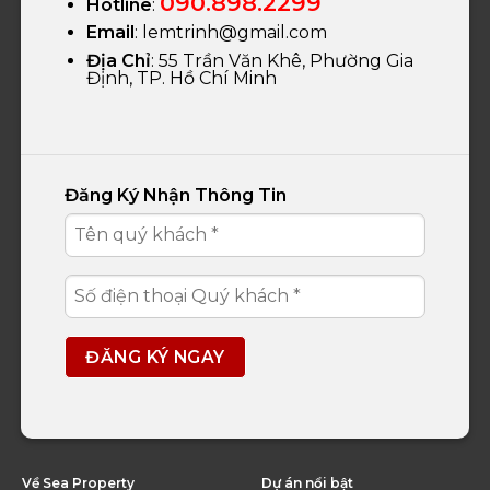
090.898.2299
Hotline
:
Email
:
lemtrinh@gmail.com
Địa Chỉ
: 55 Trần Văn Khê, Phường Gia
Định, TP. Hồ Chí Minh
Đăng Ký Nhận Thông Tin
Về Sea Property
Dự án nổi bật