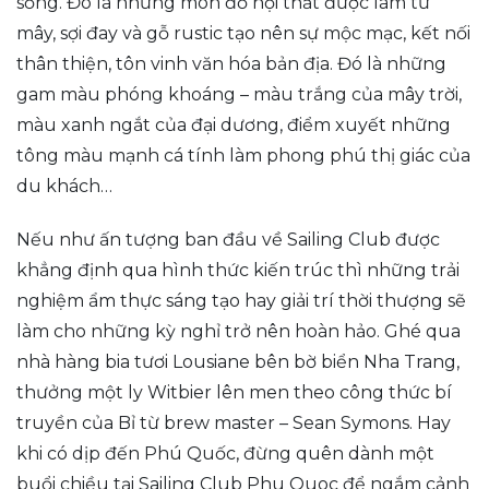
sống. Đó là những món đồ nội thất được làm từ
mây, sợi đay và gỗ rustic tạo nên sự mộc mạc, kết nối
thân thiện, tôn vinh văn hóa bản địa. Đó là những
gam màu phóng khoáng – màu trắng của mây trời,
màu xanh ngắt của đại dương, điểm xuyết những
tông màu mạnh cá tính làm phong phú thị giác của
du khách…
Nếu như ấn tượng ban đầu về Sailing Club được
khẳng định qua hình thức kiến trúc thì những trải
nghiệm ẩm thực sáng tạo hay giải trí thời thượng sẽ
làm cho những kỳ nghỉ trở nên hoàn hảo. Ghé qua
nhà hàng bia tươi Lousiane bên bờ biển Nha Trang,
thưởng một ly Witbier lên men theo công thức bí
truyền của Bỉ từ brew master – Sean Symons. Hay
khi có dịp đến Phú Quốc, đừng quên dành một
buổi chiều tại Sailing Club Phu Quoc để ngắm cảnh