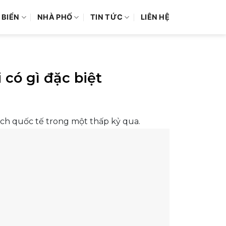
 BIỂN
NHÀ PHỐ
TIN TỨC
LIÊN HỆ
có gì đặc biệt
ch quốc tế trong một thấp kỷ qua.