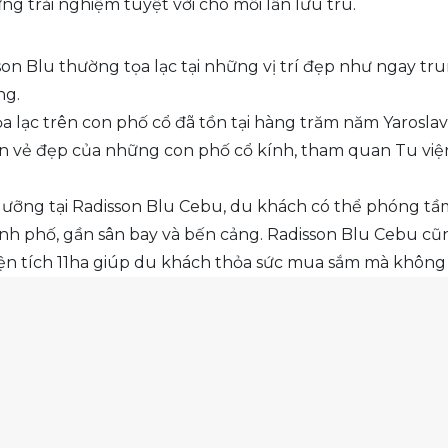
 trải nghiệm tuyệt vời cho mỗi lần lưu trú.
on Blu thường tọa lạc tại những vị trí đẹp như ngay tr
ng.
a lạc trên con phố cổ đã tồn tại hàng trăm năm Yaroslav 
n vẻ đẹp của những con phố cổ kính, tham quan Tu viện
.
 dưỡng tại Radisson Blu Cebu, du khách có thể phóng tầ
nh phố, gần sân bay và bến cảng. Radisson Blu Cebu cũn
ện tích 11ha giúp du khách thỏa sức mua sắm mà không c