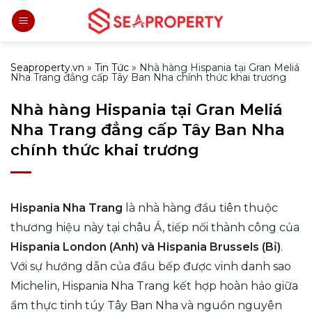
Bỏ
qua
nội
dung
Seaproperty.vn
»
Tin Tức
»
Nhà hàng Hispania tại Gran Meliá
Nha Trang đẳng cấp Tây Ban Nha chính thức khai trương
Nhà hàng Hispania tại Gran Meliá
Nha Trang đẳng cấp Tây Ban Nha
chính thức khai trương
Hispania Nha Trang
là nhà hàng đầu tiên thuộc
thương hiệu này tại châu Á, tiếp nối thành công của
Hispania London (Anh) và Hispania Brussels (Bỉ)
.
Với sự hướng dẫn của đầu bếp được vinh danh sao
Michelin, Hispania Nha Trang kết hợp hoàn hảo giữa
ẩm thực tinh túy Tây Ban Nha và nguồn nguyên