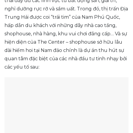
thái đầy đủ các lĩnh vực từ bất động sản, giải trí,
nghỉ dưỡng rực rỡ và sầm uất. Trong đó, thị trấn Địa
Trung Hải được coi “trái tim” của Nam Phú Quốc,
hấp dẫn du khách với những dãy nhà cao tầng,
shophouse, nhà hàng, khu vui chơi đẳng cấp… Và sự
hiện diện của The Center – shophouse sở hữu lâu
dài hiếm hoi tại Nam đảo chính là dự án thu hút sự
quan tâm đặc biệt của các nhà đầu tư tinh nhạy bởi
các yếu tố sau: