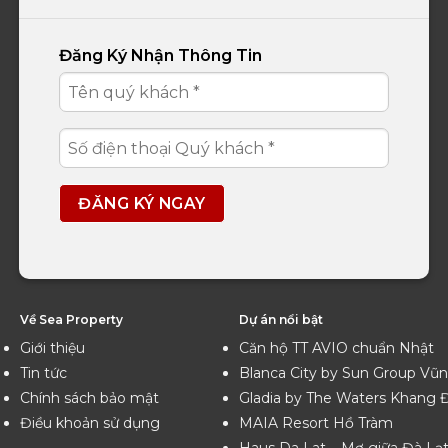
Đăng Ký Nhận Thông Tin
Về Sea Property
Dự án nổi bật
Giới thiệu
Căn hộ TT AVIO chuẩn Nhật
Tin tức
Blanca City by Sun Group Vũ
Chính sách bảo mật
Gladia by The Waters Khang 
Điều khoản sử dụng
MAIA Resort Hồ Tràm
Haus Da Lat – Mơ giữa Đà Lạ