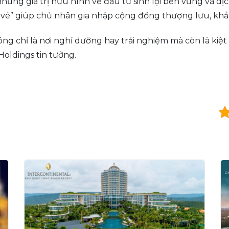
hững giá trị hữu hình về đầu tư sinh lợi bền vững và dị
vé” giúp chủ nhân gia nhập cộng đồng thượng lưu, khẳn
ng chỉ là nơi nghỉ dưỡng hay trải nghiệm mà còn là kiệ
Holdings tin tưởng.