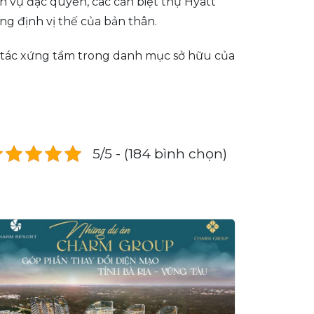
ch vụ đặc quyền, các căn biệt thự Hyatt
g định vị thế của bản thân.
t tác xứng tầm trong danh mục sở hữu của
5/5 - (184 bình chọn)