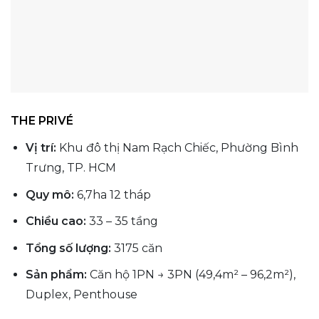
THE PRIVÉ
Vị trí:
Khu đô thị Nam Rạch Chiếc, Phường Bình
Trưng, TP. HCM
Quy mô:
6,7ha 12 tháp
Chiều cao:
33 – 35 tầng
Tổng số lượng:
3175 căn
Sản phẩm:
Căn hộ 1PN → 3PN (49,4m² – 96,2m²),
Duplex, Penthouse