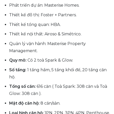
Phát triển dự án: Masterise Homes.
Thiết kế đô thị: Foster + Partners.
Thiết kế tổng quan: HBA.
Thiết kế nội thất: Airoso & Simétrico.
Quản lý vận hành: Masterise Property
Management.
Quy mô:
Có 2 toà Spark & Glow.
Số tầng:
1 tầng hầm, 5 tầng khối đế, 20 tầng căn
hộ.
Tổng số căn:
616 căn ( Toà Spark: 308 căn và Toà
Glow: 308 căn ).
Mật độ căn hộ:
8 căn/sàn.
Loại hình căn hộ:
1PN, 2PN, 3PN, 4PN, Penthouse,