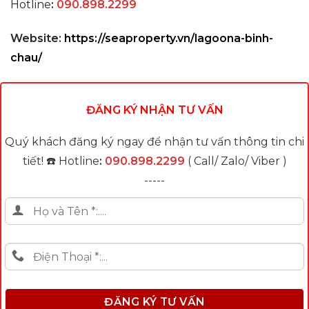
Hotline
:
090.898.2299
Website:
https://seaproperty.vn/lagoona-binh-
chau/
ĐĂNG KÝ NHẬN TƯ VẤN
Quý khách đăng ký ngay để nhận tư vấn thông tin chi
tiết! ☎️ Hotline
:
090.898.2299
( Call/ Zalo/ Viber )
-----