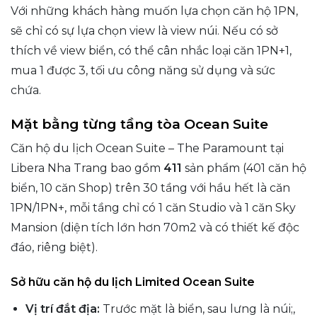
Với những khách hàng muốn lựa chọn căn hộ 1PN,
sẽ chỉ có sự lựa chọn view là view núi. Nếu có sở
thích về view biển, có thể cân nhắc loại căn 1PN+1,
mua 1 được 3, tối ưu công năng sử dụng và sức
chứa.
Mặt bằng từng tầng tòa Ocean Suite
Căn hộ du lịch Ocean Suite – The Paramount tại
Libera Nha Trang bao gồm
411
sản phẩm (401 căn hộ
biển, 10 căn Shop) trên 30 tầng với hầu hết là căn
1PN/1PN+, mỗi tầng chỉ có 1 căn Studio và 1 căn Sky
Mansion (diện tích lớn hơn 70m2 và có thiết kế độc
đáo, riêng biệt).
Sở hữu căn hộ du lịch Limited Ocean Suite
Vị trí đắt địa:
Trước mặt là biển, sau lưng là núi;,