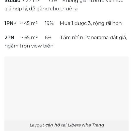
Studio
~ 27 m² 75% Không gian tối ưu và mức
giá hợp lý, dễ dàng cho thuê lại
1PN+
~ 45 m² 19% Mua 1 được 3, rộng rãi hơn
2PN
~ 65 m² 6% Tầm nhìn Panorama đắt giá,
ngắm trọn view biển
Layout căn hộ tại Libera Nha Trang